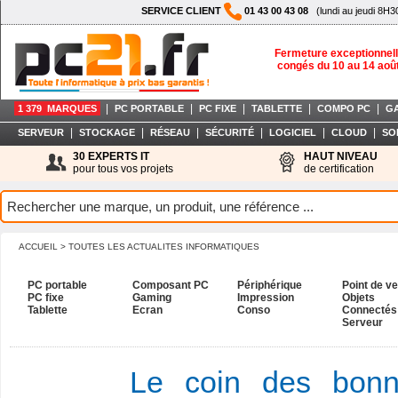
SERVICE CLIENT
01 43 00 43 08
(lundi au jeudi 8H3
Fermeture exceptionnell
congés du 10 au 14 aoû
|
|
|
|
|
1 379 MARQUES
PC PORTABLE
PC FIXE
TABLETTE
COMPO PC
G
|
|
|
|
|
|
SERVEUR
STOCKAGE
RÉSEAU
SÉCURITÉ
LOGICIEL
CLOUD
SO
30 EXPERTS IT
HAUT NIVEAU
pour tous vos projets
de certification
ACCUEIL
> TOUTES LES ACTUALITES INFORMATIQUES
PC portable
Composant PC
Périphérique
Point de v
PC fixe
Gaming
Impression
Objets
Tablette
Ecran
Conso
Connectés
Serveur
Le coin des bonn