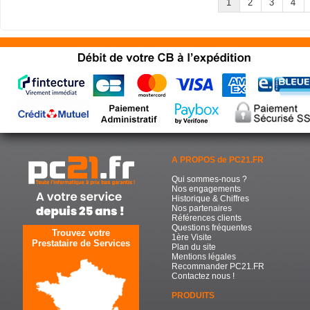
1
2
3
4
A PROPOS de PC21.FR
Qui sommes-nous ?
Nos engagements
Historique & Chiffres
Nos partenaires
Références clients
Questions fréquentes
Trouvez votre
1ère Visite
Prestataire de Services
Plan du site
Mentions légales
Recommander PC21.FR
Contactez nous !
PRODUITS